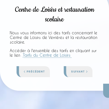
Centre de Loisirs et restauration
scolaire
Nous vous informons ici des tarifs concernant le
Centre de Loisirs de Verrières et la restauration
scolaire.
Accéder à l'ensemble des tarifs en cliquant sur
le lien
Tarifs du Centre de Loisirs
ARTICLE PRÉCÉDENT : BIBLIOTHÈQUE DE VERRIÈRES
ARTICLE SUIVANT : DRO
PRÉCÉDENT
SUIVANT